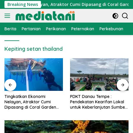
Langsung
n Ekonomi Nelayan, Atraktor Cumi Dipasang di Coral Garden P
Breaking News
ke
konten
Berita
Pertanian
Perikanan
Peternakan
Perkebunan
L
Kepiting setan thailand
ingkatkan Ekonomi
PDKT Danau Tempe :
Ca
elayan, Atraktor Cumi
Pendekatan Kearifan Lokal
PM
ipasang di Coral Garden
untuk Keberlanjutan Sumber
Al
ulau Barrang Caddi
Daya Ikan