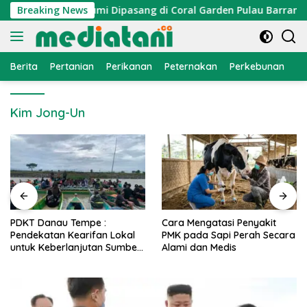
Langsung
an, Atraktor Cumi Dipasang di Coral Garden Pulau Barrang Cad
Breaking News
ke
konten
Berita
Pertanian
Perikanan
Peternakan
Perkebunan
L
Kim Jong-Un
PDKT Danau Tempe :
Cara Mengatasi Penyakit
Pendekatan Kearifan Lokal
PMK pada Sapi Perah Secara
untuk Keberlanjutan Sumber
Alami dan Medis
Daya Ikan