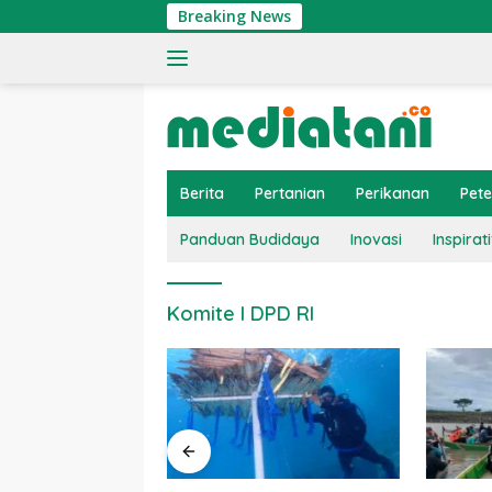
Langsung
Breaking News
ke
konten
Berita
Pertanian
Perikanan
Pet
Panduan Budidaya
Inovasi
Inspirati
Komite I DPD RI