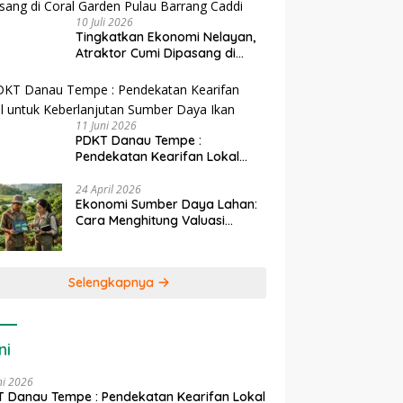
10 Juli 2026
Tingkatkan Ekonomi Nelayan,
Atraktor Cumi Dipasang di
Coral Garden Pulau Barrang
Caddi
11 Juni 2026
PDKT Danau Tempe :
Pendekatan Kearifan Lokal
untuk Keberlanjutan Sumber
Daya Ikan
24 April 2026
Ekonomi Sumber Daya Lahan:
Cara Menghitung Valuasi
Ekologis Lahan Pertanian
Selengkapnya
ni
ni 2026
 Danau Tempe : Pendekatan Kearifan Lokal