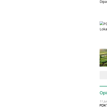
Opi
11 Ju
PDKT