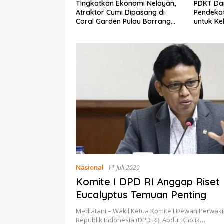
n Ekonomi Nelayan,
PDKT Danau Tempe :
Cara M
umi Dipasang di
Pendekatan Kearifan Lokal
pada S
den Pulau Barrang
untuk Keberlanjutan Sumber
dan Me
Daya Ikan
Nasional
11 Juli 2020
Komite I DPD RI Anggap Riset
Eucalyptus Temuan Penting
Mediatani – Wakil Ketua Komite I Dewan Perwak
Republik Indonesia (DPD RI), Abdul Kholik…