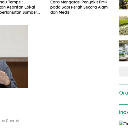
engatasi Penyakit PMK
Dosis dan Cara Pemupukan
Pen
api Perah Secara Alami
Tanaman Padi pada Fase
Per
dis
Vegetatif Aktif yang Tepat
Ora
Ino
ilan Daerah