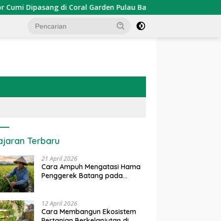
Dipasang di Coral Garden Pulau Barrang Caddi
PDKT Da
ajaran Terbaru
21 April 2026
Cara Ampuh Mengatasi Hama
Penggerek Batang pada
Tanaman Padi Secara Alami
dan Kimia
12 April 2026
Cara Membangun Ekosistem
Pertanian Berkelanjutan di