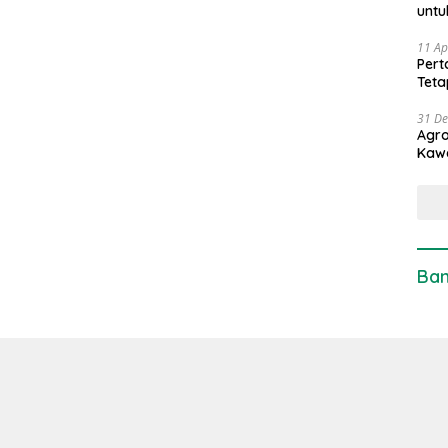
untu
11 Ap
Pert
Teta
31 D
Agro
Kaw
Ban