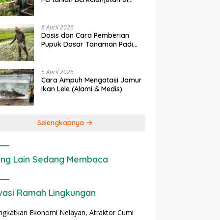
erapan IoT dalam
Ekonomi Sumber Daya Lahan:
Lahan Sempit
tanian Modern di Indonesia
Cara Menghitung Valuasi
Ekologis Lahan Pertanian
8 April 2026
Dosis dan Cara Pemberian
Pupuk Dasar Tanaman Padi
yang Tepat
6 April 2026
Cara Ampuh Mengatasi Jamur
Ikan Lele (Alami & Medis)
Selengkapnya
ng Lain Sedang Membaca
vasi Ramah Lingkungan