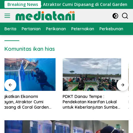
Langsung
konomi Nelayan, Atraktor Cumi Dipasang di Coral Garden Pula
Breaking News
ke
konten
Berita
Pertanian
Perikanan
Peternakan
Perkebunan
L
Komunitas ikan hias
PDKT Danau Tempe :
Cara Mengatasi Penyakit
Pendekatan Kearifan Lokal
PMK pada Sapi Perah Secara
untuk Keberlanjutan Sumber
Alami dan Medis
Daya Ikan