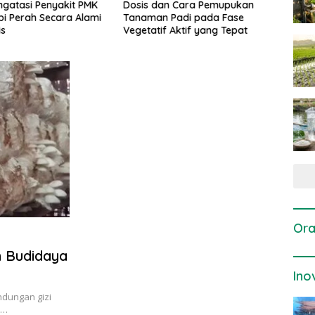
gatasi Penyakit PMK
Dosis dan Cara Pemupukan
Pene
i Perah Secara Alami
Tanaman Padi pada Fase
Perta
is
Vegetatif Aktif yang Tepat
Ora
m Budidaya
Ino
ndungan gizi
m…