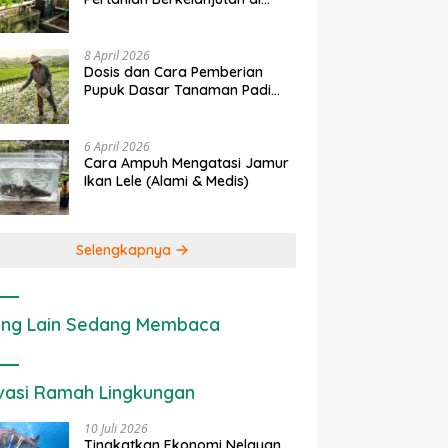
rapan IoT dalam
Ekonomi Sumber Daya Lahan:
P
Lahan Sempit
nian Modern di Indonesia
Cara Menghitung Valuasi
I
Ekologis Lahan Pertanian
a
8 April 2026
Dosis dan Cara Pemberian
Pupuk Dasar Tanaman Padi
yang Tepat
6 April 2026
Cara Ampuh Mengatasi Jamur
Ikan Lele (Alami & Medis)
Selengkapnya
ng Lain Sedang Membaca
vasi Ramah Lingkungan
10 Juli 2026
Tingkatkan Ekonomi Nelayan,