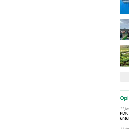
Opi
11 Ju
PDKT
untu
11 Ap