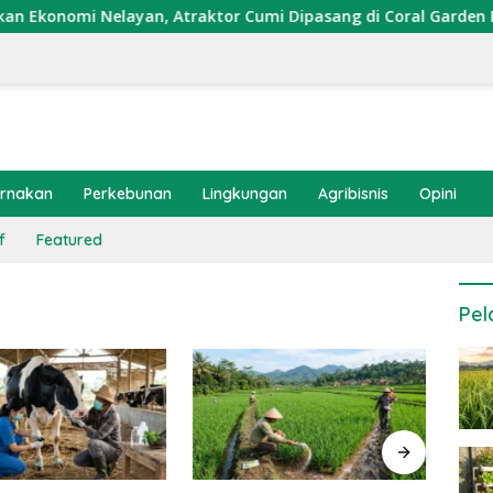
nomi Nelayan, Atraktor Cumi Dipasang di Coral Garden Pulau 
ernakan
Perkebunan
Lingkungan
Agribisnis
Opini
f
Featured
Pel