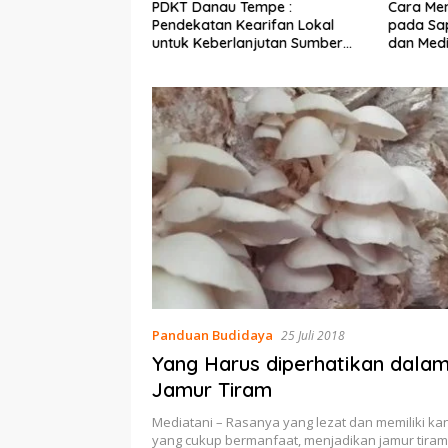
Ekonomi Nelayan,
PDKT Danau Tempe :
Cara Men
mi Dipasang di
Pendekatan Kearifan Lokal
pada Sap
n Pulau Barrang
untuk Keberlanjutan Sumber
dan Med
Daya Ikan
Panduan Budidaya
25 Juli 2018
Yang Harus diperhatikan dala
Jamur Tiram
Mediatani – Rasanya yang lezat dan memiliki ka
yang cukup bermanfaat, menjadikan jamur tira