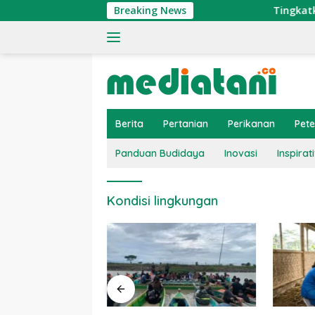
Langsung
Breaking News
Tingkatkan Eko
ke
konten
Berita
Pertanian
Perikanan
Pet
Panduan Budidaya
Inovasi
Inspirati
Kondisi lingkungan