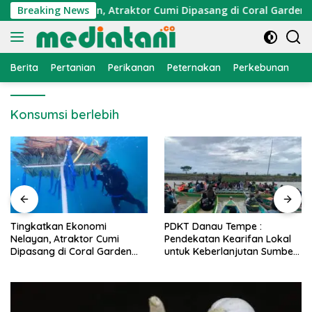
Langsung
Ekonomi Nelayan, Atraktor Cumi Dipasang di Coral Garden Pul
Breaking News
ke
konten
Berita
Pertanian
Perikanan
Peternakan
Perkebunan
L
Konsumsi berlebih
PDKT Danau Tempe :
Cara Mengatasi Penyakit
Pendekatan Kearifan Lokal
PMK pada Sapi Perah Sec
n
untuk Keberlanjutan Sumber
Alami dan Medis
Daya Ikan