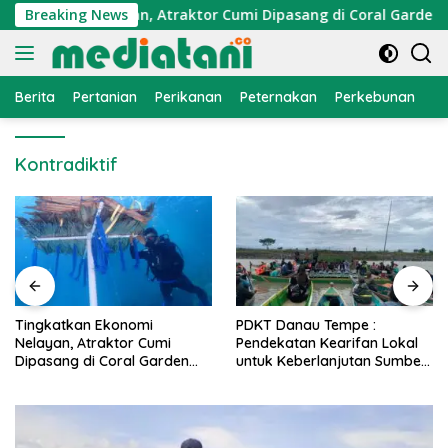
Langsung
Ekonomi Nelayan, Atraktor Cumi Dipasang di Coral Garden Pul
Breaking News
ke
konten
Berita
Pertanian
Perikanan
Peternakan
Perkebunan
L
Kontradiktif
PDKT Danau Tempe :
Cara Mengatasi Penyak
mi
Pendekatan Kearifan Lokal
PMK pada Sapi Perah 
rden
untuk Keberlanjutan Sumber
Alami dan Medis
Daya Ikan