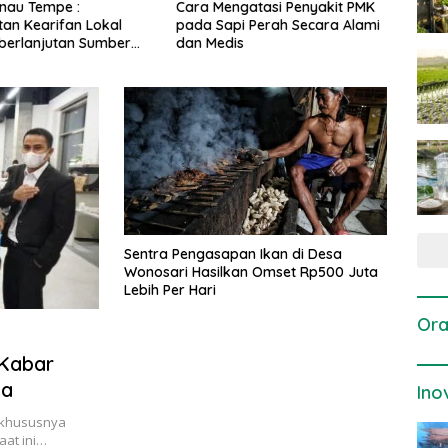
gatasi Penyakit PMK
Dosis dan Cara Pemupukan
Pene
i Perah Secara Alami
Tanaman Padi pada Fase
Perta
is
Vegetatif Aktif yang Tepat
Sentra Pengasapan Ikan di Desa
Wonosari Hasilkan Omset Rp500 Juta
Lebih Per Hari
Ora
 Kabar
ia
Ino
a khususnya
aat ini…