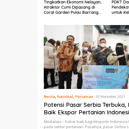
Ekonomi Nelayan,
PDKT Danau Tempe :
Cara Men
mi Dipasang di
Pendekatan Kearifan Lokal
pada Sap
n Pulau Barrang
untuk Keberlanjutan Sumber
dan Med
Daya Ikan
Berita
,
Nasional
,
Pertanian
30 November 2021
Potensi Pasar Serbia Terbuka,
Baik Ekspor Pertanian Indones
Mediatani – Kabar baik bagi eksportir Indonesi
pada sektor pertanian. Pasalnya, pasar Serbia s