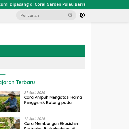
asang di Coral Garden Pulau Barrang Caddi
PDKT Dana
ajaran Terbaru
21 April 2026
Cara Ampuh Mengatasi Hama
Penggerek Batang pada
Tanaman Padi Secara Alami
dan Kimia
12 April 2026
Cara Membangun Ekosistem
Pertanian Berkelanjutan di