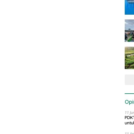
Opi
11 Ju
PDKT
untu
11 Ap