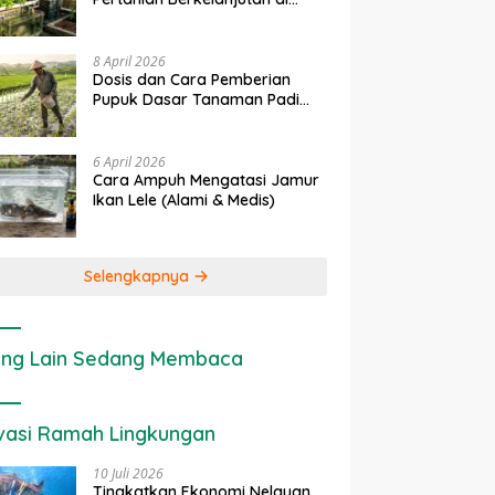
rapan IoT dalam
Ekonomi Sumber Daya Lahan:
P
Lahan Sempit
nian Modern di Indonesia
Cara Menghitung Valuasi
I
Ekologis Lahan Pertanian
a
8 April 2026
Dosis dan Cara Pemberian
Pupuk Dasar Tanaman Padi
yang Tepat
6 April 2026
Cara Ampuh Mengatasi Jamur
Ikan Lele (Alami & Medis)
Selengkapnya
ng Lain Sedang Membaca
vasi Ramah Lingkungan
10 Juli 2026
Tingkatkan Ekonomi Nelayan,