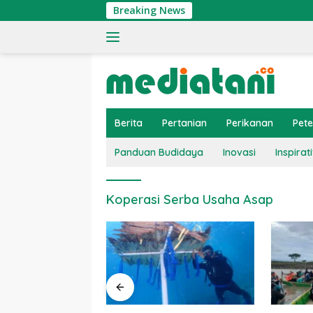
Langsung
Breaking News
ke
konten
Berita
Pertanian
Perikanan
Pet
Panduan Budidaya
Inovasi
Inspirati
Koperasi Serba Usaha Asap