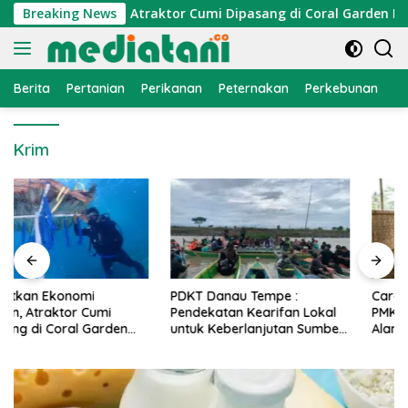
Langsung
konomi Nelayan, Atraktor Cumi Dipasang di Coral Garden Pulau
Breaking News
ke
konten
Berita
Pertanian
Perikanan
Peternakan
Perkebunan
L
Krim
PDKT Danau Tempe :
Cara Mengatasi Penyakit
Pendekatan Kearifan Lokal
PMK pada Sapi Perah Secara
untuk Keberlanjutan Sumber
Alami dan Medis
Daya Ikan