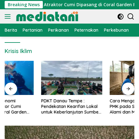
Langsung
onomi Nelayan, Atraktor Cumi Dipasang di Coral Garden Pulau
Breaking News
ke
konten
Berita
Pertanian
Perikanan
Peternakan
Perkebunan
L
Krisis Iklim
PDKT Danau Tempe :
Cara Mengatasi Penyakit
Pendekatan Kearifan Lokal
PMK pada Sapi Perah Secara
untuk Keberlanjutan Sumber
Alami dan Medis
Daya Ikan