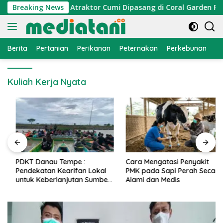
Langsung
onomi Nelayan, Atraktor Cumi Dipasang di Coral Garden Pulau
Breaking News
ke
konten
Berita
Pertanian
Perikanan
Peternakan
Perkebunan
L
Kuliah Kerja Nyata
PDKT Danau Tempe :
Cara Mengatasi Penyakit
Pendekatan Kearifan Lokal
PMK pada Sapi Perah Secara
untuk Keberlanjutan Sumber
Alami dan Medis
Daya Ikan