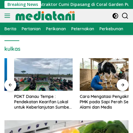
Langsung
omi Nelayan, Atraktor Cumi Dipasang di Coral Garden Pulau B
Breaking News
ke
konten
Berita
Pertanian
Perikanan
Peternakan
Perkebunan
L
kulkas
PDKT Danau Tempe :
Cara Mengatasi Penyakit
Pendekatan Kearifan Lokal
PMK pada Sapi Perah Secara
untuk Keberlanjutan Sumber
Alami dan Medis
Daya Ikan