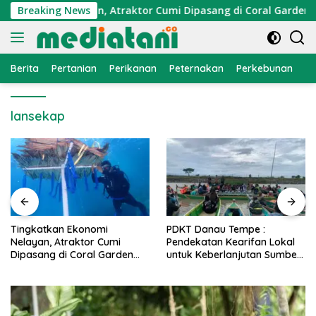
Langsung
Ekonomi Nelayan, Atraktor Cumi Dipasang di Coral Garden Pul
Breaking News
ke
konten
Berita
Pertanian
Perikanan
Peternakan
Perkebunan
L
lansekap
PDKT Danau Tempe :
Cara Mengatasi Penyakit
Pendekatan Kearifan Lokal
PMK pada Sapi Perah Secara
untuk Keberlanjutan Sumber
Alami dan Medis
Daya Ikan