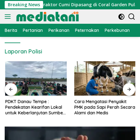
Langsung
omi Nelayan, Atraktor Cumi Dipasang di Coral Garden Pulau B
Breaking News
ke
konten
Berita
Pertanian
Perikanan
Peternakan
Perkebunan
L
Laporan Polisi
PDKT Danau Tempe :
Cara Mengatasi Penyakit
Pendekatan Kearifan Lokal
PMK pada Sapi Perah Secara
untuk Keberlanjutan Sumber
Alami dan Medis
Daya Ikan