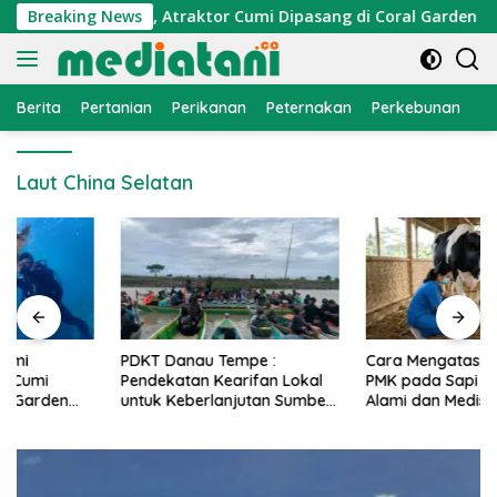
Langsung
konomi Nelayan, Atraktor Cumi Dipasang di Coral Garden Pula
Breaking News
ke
konten
Berita
Pertanian
Perikanan
Peternakan
Perkebunan
L
Laut China Selatan
PDKT Danau Tempe :
Cara Mengatasi Penyakit
Pendekatan Kearifan Lokal
PMK pada Sapi Perah Secara
untuk Keberlanjutan Sumber
Alami dan Medis
Daya Ikan