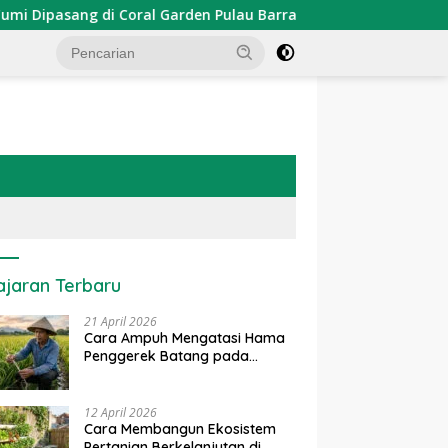
asang di Coral Garden Pulau Barrang Caddi
PDKT Dana
ajaran Terbaru
21 April 2026
Cara Ampuh Mengatasi Hama
Penggerek Batang pada
Tanaman Padi Secara Alami
dan Kimia
12 April 2026
Cara Membangun Ekosistem
Pertanian Berkelanjutan di