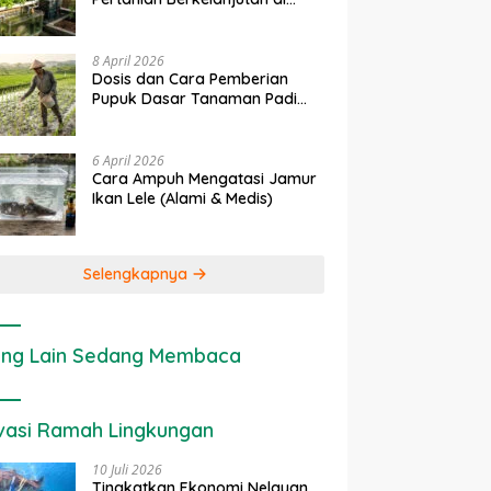
rapan IoT dalam
Ekonomi Sumber Daya Lahan:
P
Lahan Sempit
nian Modern di Indonesia
Cara Menghitung Valuasi
I
Ekologis Lahan Pertanian
a
8 April 2026
Dosis dan Cara Pemberian
Pupuk Dasar Tanaman Padi
yang Tepat
6 April 2026
Cara Ampuh Mengatasi Jamur
Ikan Lele (Alami & Medis)
Selengkapnya
ng Lain Sedang Membaca
vasi Ramah Lingkungan
10 Juli 2026
Tingkatkan Ekonomi Nelayan,