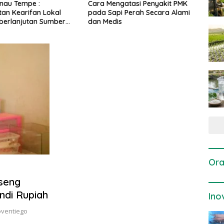
gatasi Penyakit PMK
Dosis dan Cara Pemupukan
Pene
i Perah Secara Alami
Tanaman Padi pada Fase
Perta
is
Vegetatif Aktif yang Tepat
Ora
Iseng
ndi Rupiah
Ino
oventiego