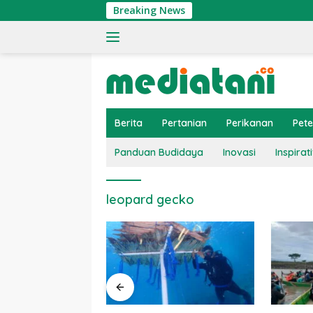
Langsung
Breaking News
ke
konten
Berita
Pertanian
Perikanan
Pet
Panduan Budidaya
Inovasi
Inspirati
leopard gecko