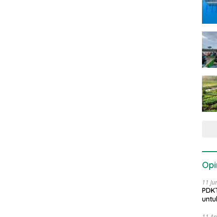
Opi
11 Ju
PDKT
untu
11 Ap