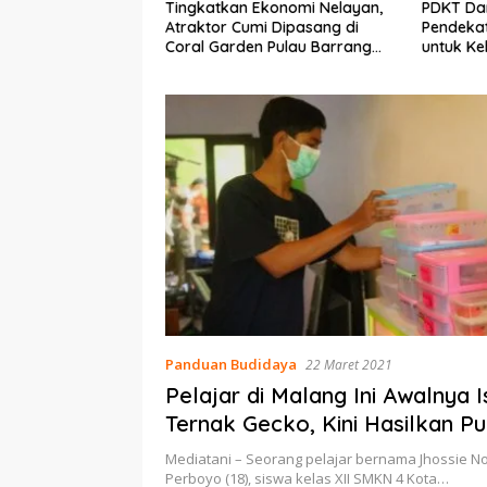
Ekonomi Nelayan,
PDKT Danau Tempe :
Cara Men
mi Dipasang di
Pendekatan Kearifan Lokal
pada Sap
n Pulau Barrang
untuk Keberlanjutan Sumber
dan Med
Daya Ikan
Panduan Budidaya
22 Maret 2021
Pelajar di Malang Ini Awalnya 
Ternak Gecko, Kini Hasilkan Pu
Mediatani – Seorang pelajar bernama Jhossie N
Perboyo (18), siswa kelas XII SMKN 4 Kota…