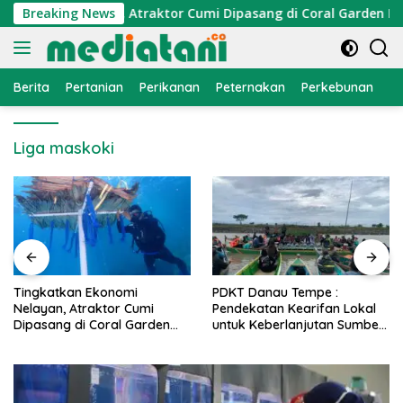
Langsung
onomi Nelayan, Atraktor Cumi Dipasang di Coral Garden Pulau
Breaking News
ke
konten
Berita
Pertanian
Perikanan
Peternakan
Perkebunan
L
Liga maskoki
PDKT Danau Tempe :
Cara Mengatasi Penyakit
Pendekatan Kearifan Lokal
PMK pada Sapi Perah Secara
untuk Keberlanjutan Sumber
Alami dan Medis
Daya Ikan