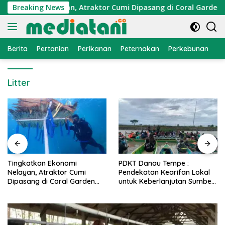
Langsung
Ekonomi Nelayan, Atraktor Cumi Dipasang di Coral Garden Pul
Breaking News
ke
konten
Berita
Pertanian
Perikanan
Peternakan
Perkebunan
L
Litter
PDKT Danau Tempe :
Cara Mengatasi Penyakit
Pendekatan Kearifan Lokal
PMK pada Sapi Perah Sec
n
untuk Keberlanjutan Sumber
Alami dan Medis
Daya Ikan