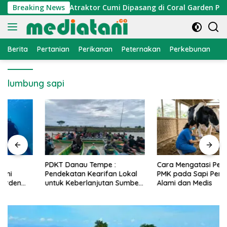
Langsung
onomi Nelayan, Atraktor Cumi Dipasang di Coral Garden Pulau 
Breaking News
ke
konten
Berita
Pertanian
Perikanan
Peternakan
Perkebunan
L
lumbung sapi
PDKT Danau Tempe :
Cara Mengatasi Penyakit
Pendekatan Kearifan Lokal
PMK pada Sapi Perah Secara
untuk Keberlanjutan Sumber
Alami dan Medis
Daya Ikan