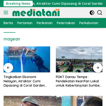
Langsung
Ekonomi Nelayan, Atraktor Cumi Dipasang di Coral Garden Pula
Breaking News
ke
konten
Berita
Pertanian
Perikanan
Peternakan
Perkebunan
L
magean
PDKT Danau Tempe :
Cara Mengatasi Penyakit
Pendekatan Kearifan Lokal
PMK pada Sapi Perah Se
en
untuk Keberlanjutan Sumber
Alami dan Medis
Daya Ikan