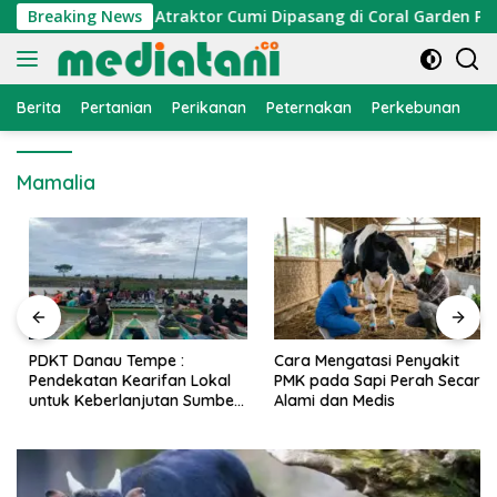
Langsung
onomi Nelayan, Atraktor Cumi Dipasang di Coral Garden Pulau 
Breaking News
ke
konten
Berita
Pertanian
Perikanan
Peternakan
Perkebunan
L
Mamalia
PDKT Danau Tempe :
Cara Mengatasi Penyakit
Pendekatan Kearifan Lokal
PMK pada Sapi Perah Secara
untuk Keberlanjutan Sumber
Alami dan Medis
Daya Ikan