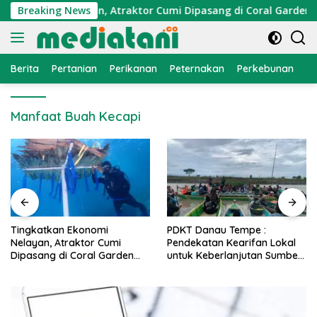
Langsung
Ekonomi Nelayan, Atraktor Cumi Dipasang di Coral Garden Pul
Breaking News
ke
konten
Berita
Pertanian
Perikanan
Peternakan
Perkebunan
L
Manfaat Buah Kecapi
PDKT Danau Tempe :
Cara Mengatasi Penyak
mi
Pendekatan Kearifan Lokal
PMK pada Sapi Perah 
rden
untuk Keberlanjutan Sumber
Alami dan Medis
Daya Ikan