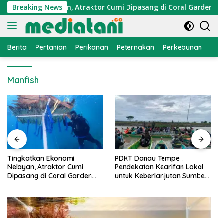
Langsung
Ekonomi Nelayan, Atraktor Cumi Dipasang di Coral Garden Pul
Breaking News
ke
konten
Berita
Pertanian
Perikanan
Peternakan
Perkebunan
L
Manfish
PDKT Danau Tempe :
Cara Mengatasi Penyakit
Pendekatan Kearifan Lokal
PMK pada Sapi Perah Secara
untuk Keberlanjutan Sumber
Alami dan Medis
Daya Ikan