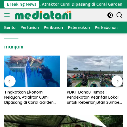
Langsung
konomi Nelayan, Atraktor Cumi Dipasang di Coral Garden Pula
Breaking News
ke
konten
Berita
Pertanian
Perikanan
Peternakan
Perkebunan
L
manjani
PDKT Danau Tempe :
Cara Mengatasi Penyakit
Pendekatan Kearifan Lokal
PMK pada Sapi Perah Secara
untuk Keberlanjutan Sumber
Alami dan Medis
Daya Ikan