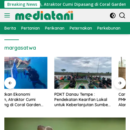
Langsung
Ekonomi Nelayan, Atraktor Cumi Dipasang di Coral Garden Pula
Breaking News
ke
konten
Berita
Pertanian
Perikanan
Peternakan
Perkebunan
L
margasatwa
PDKT Danau Tempe :
Cara Mengatasi Penyakit
Pendekatan Kearifan Lokal
PMK pada Sapi Perah Secara
untuk Keberlanjutan Sumber
Alami dan Medis
Daya Ikan