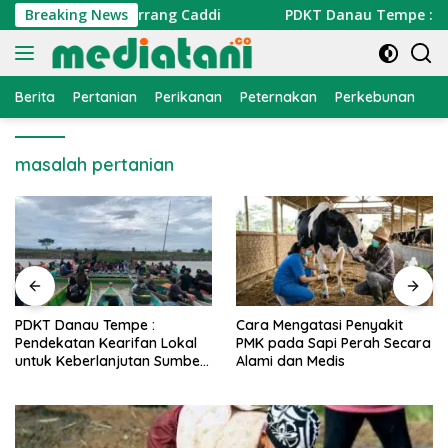
Langsung
 Garden Pulau Barrang Caddi
Breaking News
PDKT Danau Tempe : Pend
ke
konten
Berita
Pertanian
Perikanan
Peternakan
Perkebunan
L
masalah pertanian
PDKT Danau Tempe :
Cara Mengatasi Penyakit
Pendekatan Kearifan Lokal
PMK pada Sapi Perah Secara
untuk Keberlanjutan Sumber
Alami dan Medis
Daya Ikan