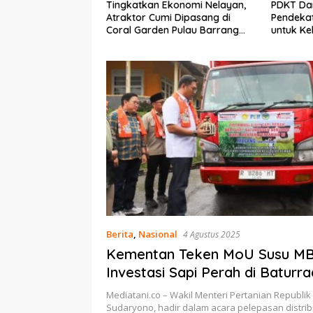
Ekonomi Nelayan,
PDKT Danau Tempe :
Cara Men
mi Dipasang di
Pendekatan Kearifan Lokal
pada Sap
n Pulau Barrang
untuk Keberlanjutan Sumber
dan Med
Daya Ikan
Berita
,
Nasional
4 Agustus 2025
Kementan Teken MoU Susu M
Investasi Sapi Perah di Baturr
Mediatani.co – Wakil Menteri Pertanian Republik
Sudaryono, hadir dalam acara pelepasan distribu