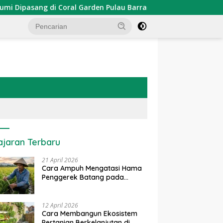
asang di Coral Garden Pulau Barrang Caddi
PDKT Danau
ajaran Terbaru
21 April 2026
Cara Ampuh Mengatasi Hama
Penggerek Batang pada
Tanaman Padi Secara Alami
dan Kimia
12 April 2026
Cara Membangun Ekosistem
Pertanian Berkelanjutan di