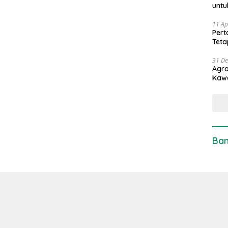
untu
11 Ap
Pert
Teta
31 D
Agro
Kaw
Ban