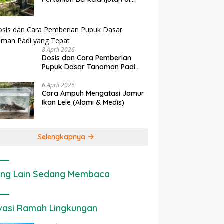
rapan IoT dalam
Ekonomi Sumber Daya Lahan:
P
Lahan Sempit
nian Modern di Indonesia
Cara Menghitung Valuasi
I
Ekologis Lahan Pertanian
a
8 April 2026
Dosis dan Cara Pemberian
Pupuk Dasar Tanaman Padi
yang Tepat
6 April 2026
Cara Ampuh Mengatasi Jamur
Ikan Lele (Alami & Medis)
Selengkapnya
ng Lain Sedang Membaca
vasi Ramah Lingkungan