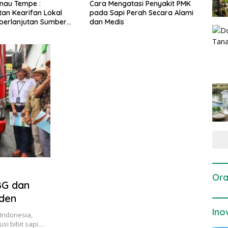
gatasi Penyakit PMK
Dosis dan Cara Pemupukan
Pene
i Perah Secara Alami
Tanaman Padi pada Fase
Perta
is
Vegetatif Aktif yang Tepat
Ora
BG dan
aden
Ino
 Indonesia,
si bibit sapi…