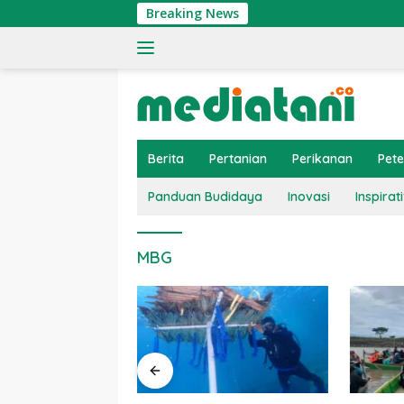
Langsung
Breaking News
ke
konten
Berita
Pertanian
Perikanan
Pet
Panduan Budidaya
Inovasi
Inspirati
MBG