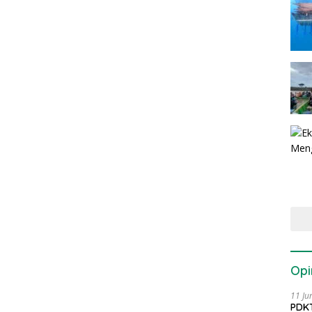
Opi
11 Ju
PDKT