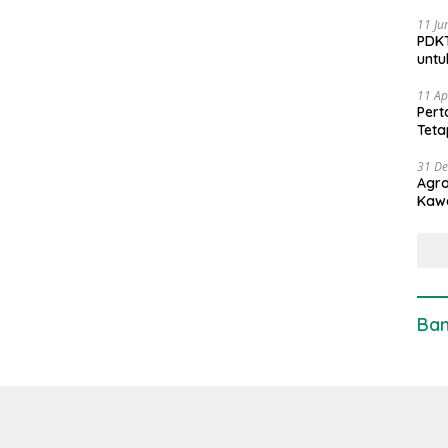
11 Ju
PDKT
untu
11 Ap
Pert
Teta
31 D
Agro
Kaw
Ban