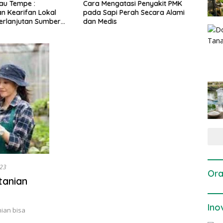
gatasi Penyakit PMK
Dosis dan Cara Pemupukan
Pene
i Perah Secara Alami
Tanaman Padi pada Fase
Perta
is
Vegetatif Aktif yang Tepat
023
Ora
tanian
Ino
ian bisa