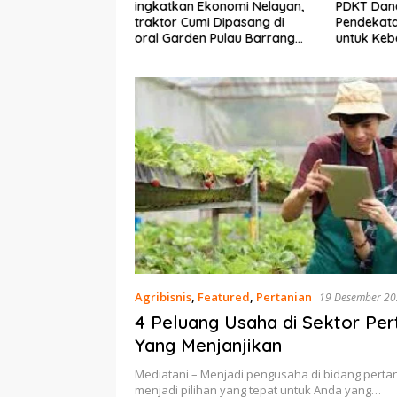
Ekonomi Nelayan,
PDKT Danau Tempe :
Cara Men
mi Dipasang di
Pendekatan Kearifan Lokal
pada Sap
n Pulau Barrang
untuk Keberlanjutan Sumber
dan Med
Daya Ikan
Agribisnis
,
Featured
,
Pertanian
19 Desember 2
4 Peluang Usaha di Sektor Per
Yang Menjanjikan
Mediatani – Menjadi pengusaha di bidang pertan
menjadi pilihan yang tepat untuk Anda yang…