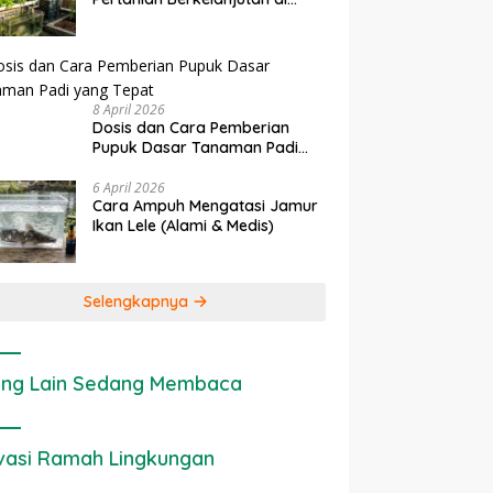
rapan IoT dalam
Ekonomi Sumber Daya Lahan:
P
Lahan Sempit
nian Modern di Indonesia
Cara Menghitung Valuasi
I
Ekologis Lahan Pertanian
a
8 April 2026
Dosis dan Cara Pemberian
Pupuk Dasar Tanaman Padi
yang Tepat
6 April 2026
Cara Ampuh Mengatasi Jamur
Ikan Lele (Alami & Medis)
Selengkapnya
ng Lain Sedang Membaca
vasi Ramah Lingkungan