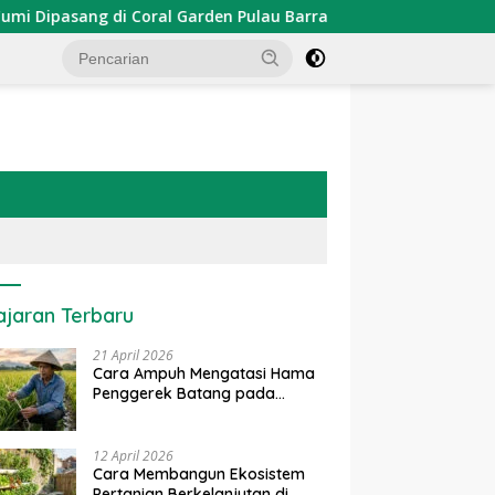
sang di Coral Garden Pulau Barrang Caddi
PDKT Danau
ajaran Terbaru
21 April 2026
Cara Ampuh Mengatasi Hama
Penggerek Batang pada
Tanaman Padi Secara Alami
dan Kimia
12 April 2026
Cara Membangun Ekosistem
Pertanian Berkelanjutan di