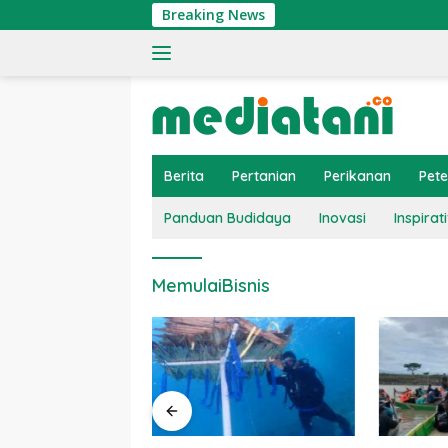
Langsung
Breaking News
ke
konten
Berita
Pertanian
Perikanan
Pet
Panduan Budidaya
Inovasi
Inspirati
MemulaiBisnis