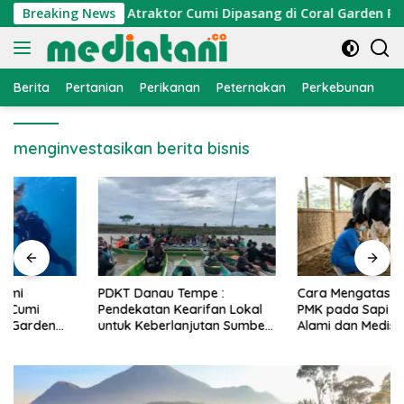
Langsung
onomi Nelayan, Atraktor Cumi Dipasang di Coral Garden Pulau 
Breaking News
ke
konten
Berita
Pertanian
Perikanan
Peternakan
Perkebunan
L
menginvestasikan berita bisnis
PDKT Danau Tempe :
Cara Mengatasi Penyakit
Pendekatan Kearifan Lokal
PMK pada Sapi Perah Secara
untuk Keberlanjutan Sumber
Alami dan Medis
Daya Ikan