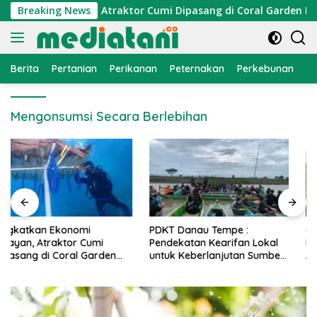
Langsung
onomi Nelayan, Atraktor Cumi Dipasang di Coral Garden Pulau
Breaking News
ke
konten
Berita
Pertanian
Perikanan
Peternakan
Perkebunan
L
Mengonsumsi Secara Berlebihan
PDKT Danau Tempe :
Cara Mengatasi Penyakit
Pendekatan Kearifan Lokal
PMK pada Sapi Perah Secara
untuk Keberlanjutan Sumber
Alami dan Medis
Daya Ikan