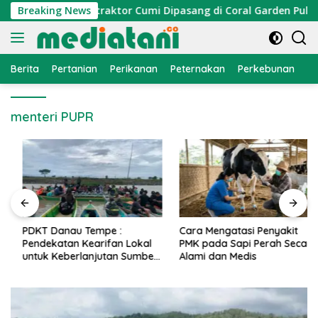
Langsung
mi Nelayan, Atraktor Cumi Dipasang di Coral Garden Pulau Ba
Breaking News
ke
konten
Berita
Pertanian
Perikanan
Peternakan
Perkebunan
L
menteri PUPR
PDKT Danau Tempe :
Cara Mengatasi Penyakit
Pendekatan Kearifan Lokal
PMK pada Sapi Perah Secara
untuk Keberlanjutan Sumber
Alami dan Medis
Daya Ikan