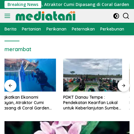
Langsung
konomi Nelayan, Atraktor Cumi Dipasang di Coral Garden Pula
Breaking News
ke
konten
Berita
Pertanian
Perikanan
Peternakan
Perkebunan
L
merambat
PDKT Danau Tempe :
Cara Mengatasi Penyakit
Pendekatan Kearifan Lokal
PMK pada Sapi Perah Secara
untuk Keberlanjutan Sumber
Alami dan Medis
Daya Ikan