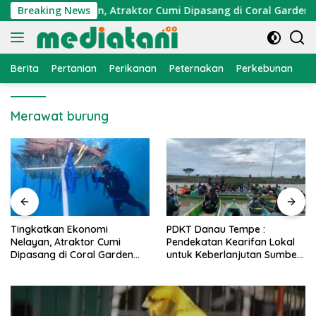
Langsung
Ekonomi Nelayan, Atraktor Cumi Dipasang di Coral Garden Pula
Breaking News
ke
konten
Berita
Pertanian
Perikanan
Peternakan
Perkebunan
L
Merawat burung
PDKT Danau Tempe :
Cara Mengatasi Penyakit
Pendekatan Kearifan Lokal
PMK pada Sapi Perah Secara
untuk Keberlanjutan Sumber
Alami dan Medis
Daya Ikan