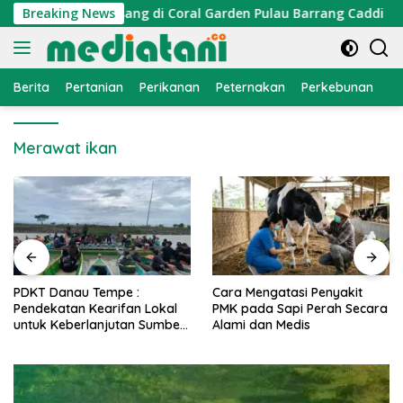
Langsung
ktor Cumi Dipasang di Coral Garden Pulau Barrang Caddi
Breaking News
ke
konten
Berita
Pertanian
Perikanan
Peternakan
Perkebunan
L
Merawat ikan
PDKT Danau Tempe :
Cara Mengatasi Penyakit
Pendekatan Kearifan Lokal
PMK pada Sapi Perah Secara
untuk Keberlanjutan Sumber
Alami dan Medis
Daya Ikan