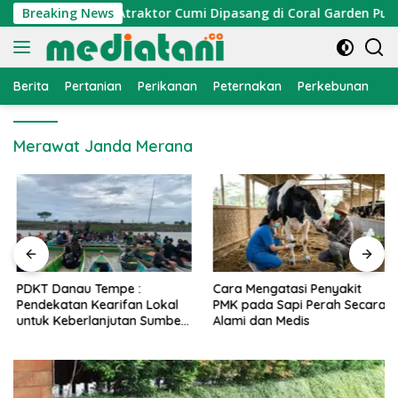
Langsung
onomi Nelayan, Atraktor Cumi Dipasang di Coral Garden Pulau 
Breaking News
ke
konten
Berita
Pertanian
Perikanan
Peternakan
Perkebunan
L
Merawat Janda Merana
PDKT Danau Tempe :
Cara Mengatasi Penyakit
Pendekatan Kearifan Lokal
PMK pada Sapi Perah Secara
untuk Keberlanjutan Sumber
Alami dan Medis
Daya Ikan