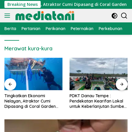
Langsung
konomi Nelayan, Atraktor Cumi Dipasang di Coral Garden Pula
Breaking News
ke
konten
Berita
Pertanian
Perikanan
Peternakan
Perkebunan
L
Merawat kura-kura
PDKT Danau Tempe :
Cara Mengatasi Penyakit
Pendekatan Kearifan Lokal
PMK pada Sapi Perah Secara
untuk Keberlanjutan Sumber
Alami dan Medis
Daya Ikan