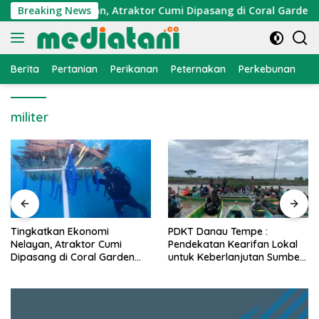
Langsung
Ekonomi Nelayan, Atraktor Cumi Dipasang di Coral Garden Pul
Breaking News
ke
konten
Berita
Pertanian
Perikanan
Peternakan
Perkebunan
L
militer
PDKT Danau Tempe :
Cara Mengatasi Penyakit
Pendekatan Kearifan Lokal
PMK pada Sapi Perah Secara
untuk Keberlanjutan Sumber
Alami dan Medis
Daya Ikan