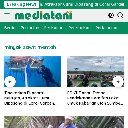
Langsung
Ekonomi Nelayan, Atraktor Cumi Dipasang di Coral Garden Pul
Breaking News
ke
konten
Berita
Pertanian
Perikanan
Peternakan
Perkebunan
L
minyak sawit mentah
PDKT Danau Tempe :
Cara Mengatasi Penyakit
Pendekatan Kearifan Lokal
PMK pada Sapi Perah Secara
untuk Keberlanjutan Sumber
Alami dan Medis
Daya Ikan