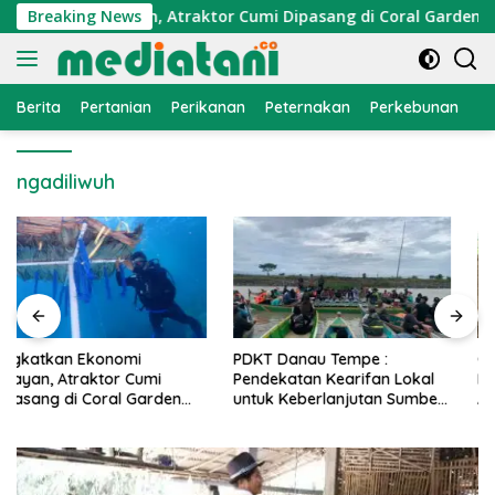
Langsung
konomi Nelayan, Atraktor Cumi Dipasang di Coral Garden Pula
Breaking News
ke
konten
Berita
Pertanian
Perikanan
Peternakan
Perkebunan
L
ngadiliwuh
PDKT Danau Tempe :
Cara Mengatasi Penyakit
Pendekatan Kearifan Lokal
PMK pada Sapi Perah Secara
untuk Keberlanjutan Sumber
Alami dan Medis
Daya Ikan