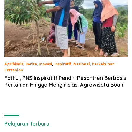
Agribisnis
,
Berita
,
Inovasi
,
Inspiratif
,
Nasional
,
Perkebunan
,
Pertanian
12 Februari 2021
Fathul, PNS Inspiratif! Pendiri Pesantren Berbasis
Pertanian Hingga Menginisiasi Agrowisata Buah
Pelajaran Terbaru