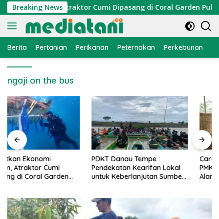
Langsung
omi Nelayan, Atraktor Cumi Dipasang di Coral Garden Pulau B
Breaking News
ke
konten
Berita
Pertanian
Perikanan
Peternakan
Perkebunan
L
ngaji on the bus
PDKT Danau Tempe :
Cara Mengatasi Penyakit
Pendekatan Kearifan Lokal
PMK pada Sapi Perah Secara
untuk Keberlanjutan Sumber
Alami dan Medis
Daya Ikan