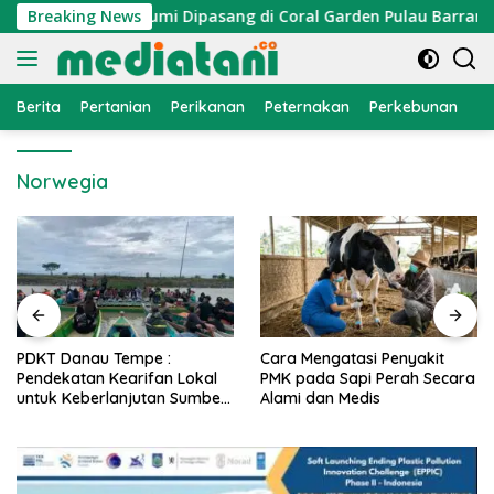
Langsung
an, Atraktor Cumi Dipasang di Coral Garden Pulau Barrang Ca
Breaking News
ke
konten
Berita
Pertanian
Perikanan
Peternakan
Perkebunan
L
Norwegia
PDKT Danau Tempe :
Cara Mengatasi Penyakit
Pendekatan Kearifan Lokal
PMK pada Sapi Perah Secara
untuk Keberlanjutan Sumber
Alami dan Medis
Daya Ikan