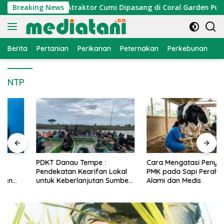
Langsung
omi Nelayan, Atraktor Cumi Dipasang di Coral Garden Pulau B
Breaking News
ke
konten
Berita
Pertanian
Perikanan
Peternakan
Perkebunan
L
NTP
PDKT Danau Tempe :
Cara Mengatasi Penyakit
Pendekatan Kearifan Lokal
PMK pada Sapi Perah Secara
untuk Keberlanjutan Sumber
Alami dan Medis
Daya Ikan