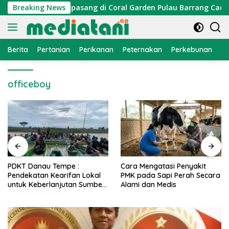
Langsung
traktor Cumi Dipasang di Coral Garden Pulau Barrang Caddi
Breaking News
ke
konten
Berita
Pertanian
Perikanan
Peternakan
Perkebunan
L
officeboy
PDKT Danau Tempe :
Cara Mengatasi Penyakit
Pendekatan Kearifan Lokal
PMK pada Sapi Perah Secara
untuk Keberlanjutan Sumber
Alami dan Medis
Daya Ikan