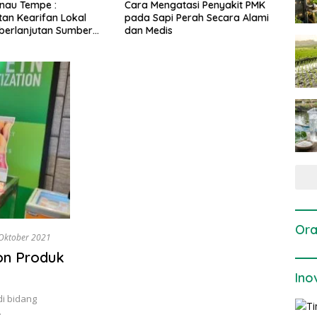
gatasi Penyakit PMK
Dosis dan Cara Pemupukan
Pene
i Perah Secara Alami
Tanaman Padi pada Fase
Perta
is
Vegetatif Aktif yang Tepat
Ora
Oktober 2021
Ton Produk
Ino
i bidang
…