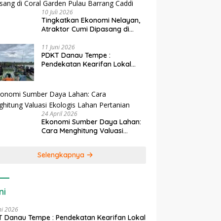
10 Juli 2026
Tingkatkan Ekonomi Nelayan,
Atraktor Cumi Dipasang di
Coral Garden Pulau Barrang
Caddi
11 Juni 2026
PDKT Danau Tempe :
Pendekatan Kearifan Lokal
untuk Keberlanjutan Sumber
Daya Ikan
24 April 2026
Ekonomi Sumber Daya Lahan:
Cara Menghitung Valuasi
Ekologis Lahan Pertanian
Selengkapnya
ni
ni 2026
 Danau Tempe : Pendekatan Kearifan Lokal