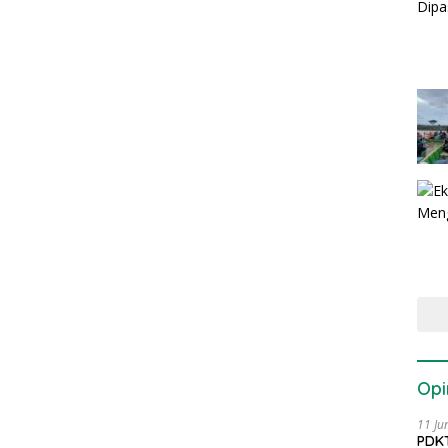
Opi
11 Ju
PDKT