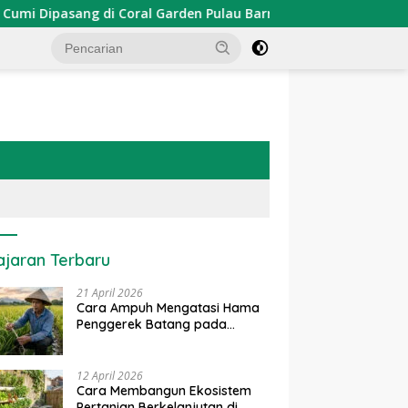
ipasang di Coral Garden Pulau Barrang Caddi
PDKT Dan
ajaran Terbaru
21 April 2026
Cara Ampuh Mengatasi Hama
Penggerek Batang pada
Tanaman Padi Secara Alami
dan Kimia
12 April 2026
Cara Membangun Ekosistem
Pertanian Berkelanjutan di