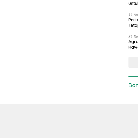
untu
11 Ap
Pert
Teta
31 D
Agro
Kaw
Ban