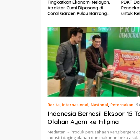
Ekonomi Nelayan,
PDKT Danau Tempe :
Cara Men
mi Dipasang di
Pendekatan Kearifan Lokal
pada Sap
n Pulau Barrang
untuk Keberlanjutan Sumber
dan Med
Daya Ikan
Berita
,
Internasional
,
Nasional
,
Peternakan
5 
Indonesia Berhasil Ekspor 15 
Olahan Ayam ke Filipina
Mediatani – Produk perusahaan yang bergerak d
industri daging olahan dan makanan beku asal