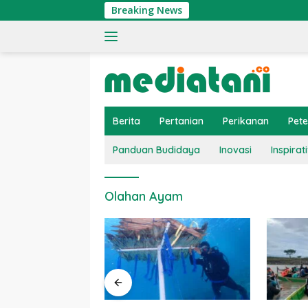
Langsung
Breaking News
ke
konten
Berita
Pertanian
Perikanan
Pet
Panduan Budidaya
Inovasi
Inspirati
Olahan Ayam