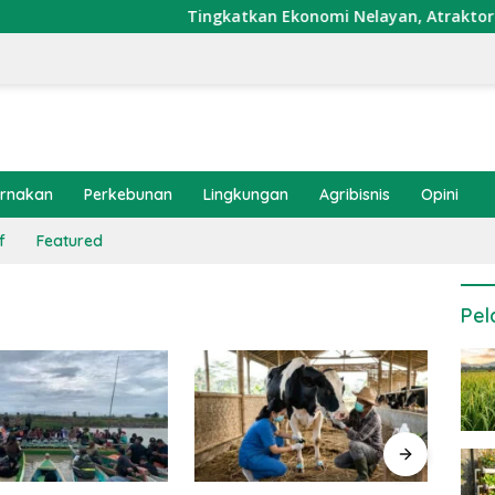
Tingkatkan Ekonomi Nelayan, Atraktor Cumi D
ernakan
Perkebunan
Lingkungan
Agribisnis
Opini
f
Featured
Pel