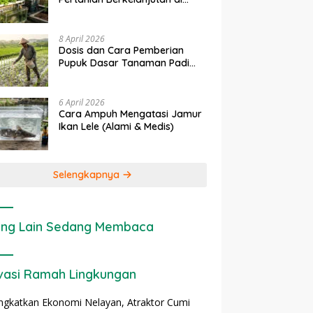
rapan IoT dalam
Ekonomi Sumber Daya Lahan:
P
Lahan Sempit
nian Modern di Indonesia
Cara Menghitung Valuasi
I
Ekologis Lahan Pertanian
a
8 April 2026
Dosis dan Cara Pemberian
Pupuk Dasar Tanaman Padi
yang Tepat
6 April 2026
Cara Ampuh Mengatasi Jamur
Ikan Lele (Alami & Medis)
Selengkapnya
ng Lain Sedang Membaca
vasi Ramah Lingkungan