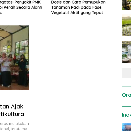
gatasi Penyakit PMK
Dosis dan Cara Pemupukan
Pene
i Perah Secara Alami
Tanaman Padi pada Fase
Perta
is
Vegetatif Aktif yang Tepat
Ora
tan Ajak
tikultura
Ino
 terus melakukan
onal, terutama