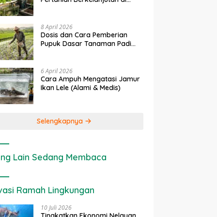
rapan IoT dalam
Ekonomi Sumber Daya Lahan:
P
Lahan Sempit
nian Modern di Indonesia
Cara Menghitung Valuasi
I
Ekologis Lahan Pertanian
a
8 April 2026
Dosis dan Cara Pemberian
Pupuk Dasar Tanaman Padi
yang Tepat
6 April 2026
Cara Ampuh Mengatasi Jamur
Ikan Lele (Alami & Medis)
Selengkapnya
ng Lain Sedang Membaca
vasi Ramah Lingkungan
10 Juli 2026
Tingkatkan Ekonomi Nelayan,