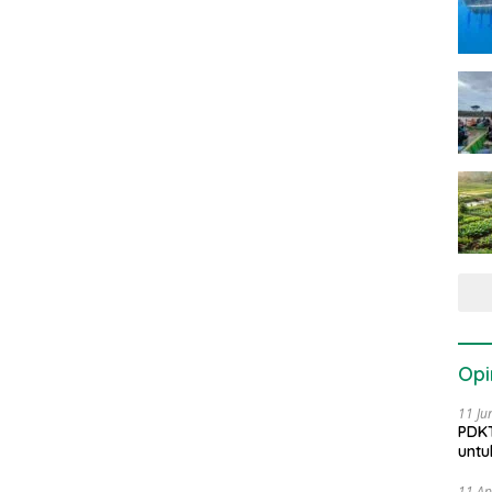
Opi
11 Ju
PDKT
untu
11 Ap