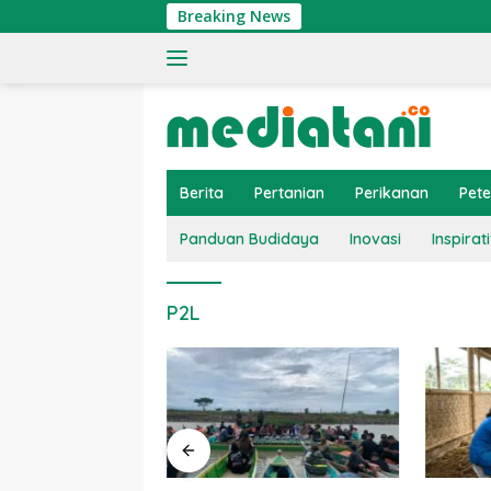
Langsung
Breaking News
ke
konten
Berita
Pertanian
Perikanan
Pet
Panduan Budidaya
Inovasi
Inspirati
P2L