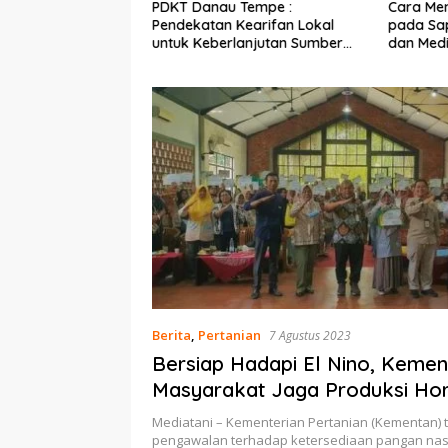
Ekonomi Nelayan,
PDKT Danau Tempe :
Cara Men
mi Dipasang di
Pendekatan Kearifan Lokal
pada Sap
n Pulau Barrang
untuk Keberlanjutan Sumber
dan Med
Daya Ikan
Berita
,
Pertanian
7 Agustus 2023
Bersiap Hadapi El Nino, Kemen
Masyarakat Jaga Produksi Hor
Mediatani – Kementerian Pertanian (Kementan)
pengawalan terhadap ketersediaan pangan nasi