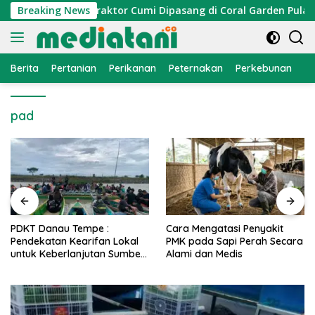
Langsung
mi Nelayan, Atraktor Cumi Dipasang di Coral Garden Pulau Ba
Breaking News
ke
konten
Berita
Pertanian
Perikanan
Peternakan
Perkebunan
L
pad
PDKT Danau Tempe :
Cara Mengatasi Penyakit
Pendekatan Kearifan Lokal
PMK pada Sapi Perah Secara
untuk Keberlanjutan Sumber
Alami dan Medis
Daya Ikan