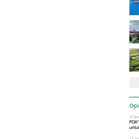
Opi
11 Ju
PDKT
untu
11 Ap