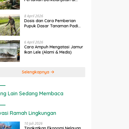
Penerapan IoT dalam
Ekonomi Sumber Daya Lahan:
Lahan Sempit
Pertanian Modern di Indonesia
Cara Menghitung Valuasi
Ekologis Lahan Pertanian
8 April 2026
Dosis dan Cara Pemberian
Pupuk Dasar Tanaman Padi
yang Tepat
6 April 2026
Cara Ampuh Mengatasi Jamur
Ikan Lele (Alami & Medis)
Selengkapnya
ng Lain Sedang Membaca
vasi Ramah Lingkungan
10 Juli 2026
Tingkatkan Ekonomi Nelayan,