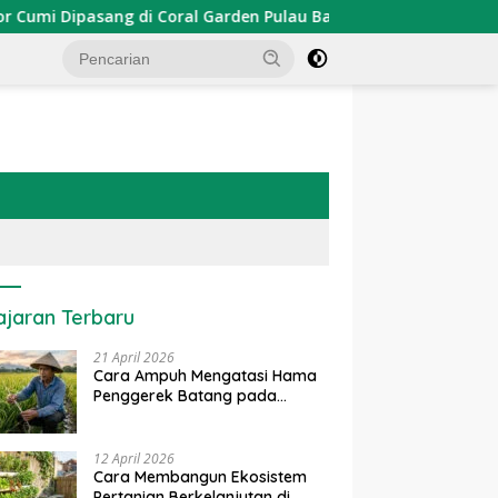
Dipasang di Coral Garden Pulau Barrang Caddi
PDKT Da
ajaran Terbaru
21 April 2026
Cara Ampuh Mengatasi Hama
Penggerek Batang pada
Tanaman Padi Secara Alami
dan Kimia
12 April 2026
Cara Membangun Ekosistem
Pertanian Berkelanjutan di