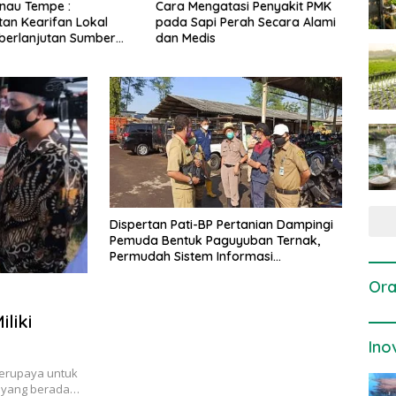
a Mengatasi Penyakit PMK
Dosis dan Cara Pemupukan
a Sapi Perah Secara Alami
Tanaman Padi pada Fase
 Medis
Vegetatif Aktif yang Tepat
Dispertan Pati-BP Pertanian Dampingi
Pemuda Bentuk Paguyuban Ternak,
Permudah Sistem Informasi
Penyuluhan
Ora
liki
Ino
berupaya untuk
s yang berada…