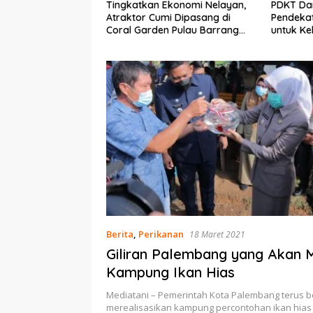
tkan Ekonomi Nelayan,
PDKT Danau Tempe :
Car
or Cumi Dipasang di
Pendekatan Kearifan Lokal
pad
Garden Pulau Barrang
untuk Keberlanjutan Sumber
dan
Daya Ikan
Berita
,
Perikanan
18 Maret 2021
Giliran Palembang yang Akan Mi
Kampung Ikan Hias
Mediatani – Pemerintah Kota Palembang terus 
merealisasikan kampung percontohan ikan hia