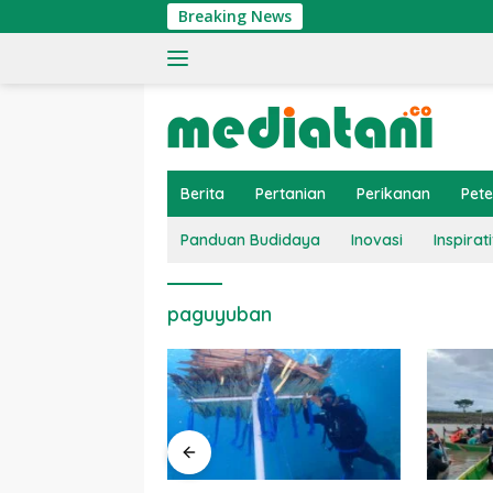
Langsung
Breaking News
ke
konten
Berita
Pertanian
Perikanan
Pet
Panduan Budidaya
Inovasi
Inspirati
paguyuban