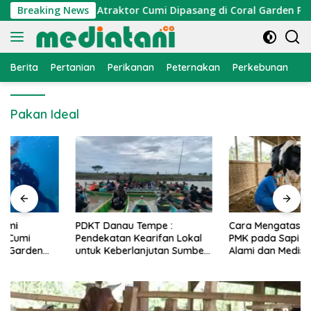
Langsung
onomi Nelayan, Atraktor Cumi Dipasang di Coral Garden Pulau 
Breaking News
ke
konten
Berita
Pertanian
Perikanan
Peternakan
Perkebunan
L
Pakan Ideal
PDKT Danau Tempe :
Cara Mengatasi Penyakit
Pendekatan Kearifan Lokal
PMK pada Sapi Perah Secara
untuk Keberlanjutan Sumber
Alami dan Medis
Daya Ikan