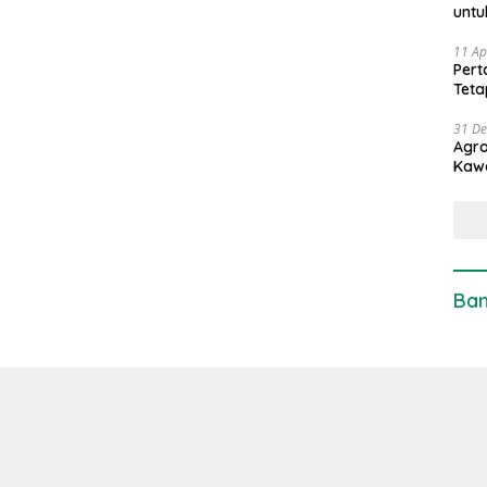
untu
11 Ap
Pert
Teta
31 D
Agro
Kaw
Ban