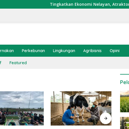
Tingkatkan Ekonomi Nelayan, Atraktor Cumi D
ernakan
Perkebunan
Lingkungan
Agribisnis
Opini
f
Featured
Pel