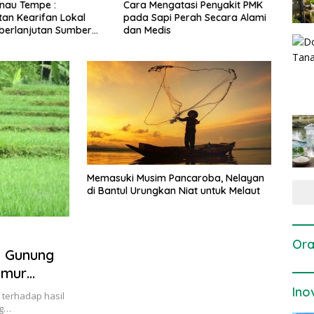
ngatasi Penyakit PMK
Dosis dan Cara Pemupukan
Pene
i Perah Secara Alami
Tanaman Padi pada Fase
Perta
is
Vegetatif Aktif yang Tepat
Memasuki Musim Pancaroba, Nelayan
di Bantul Urungkan Niat untuk Melaut
Ora
i Gunung
Umur
Ino
 terhadap hasil
ng…