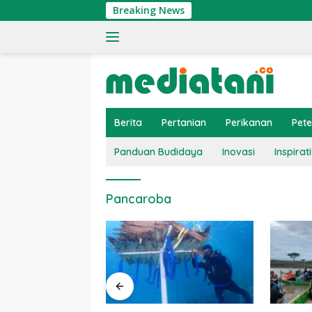
Langsung
Breaking News
ke
konten
Berita
Pertanian
Perikanan
Pet
Panduan Budidaya
Inovasi
Inspirati
Pancaroba