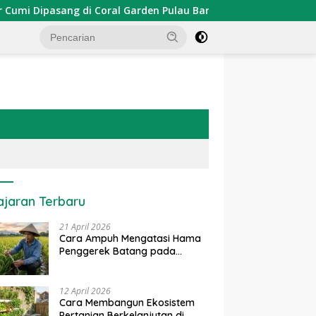
ipasang di Coral Garden Pulau Barrang Caddi
PDKT Dan
ajaran Terbaru
21 April 2026
Cara Ampuh Mengatasi Hama
Penggerek Batang pada
Tanaman Padi Secara Alami
dan Kimia
12 April 2026
Cara Membangun Ekosistem
Pertanian Berkelanjutan di