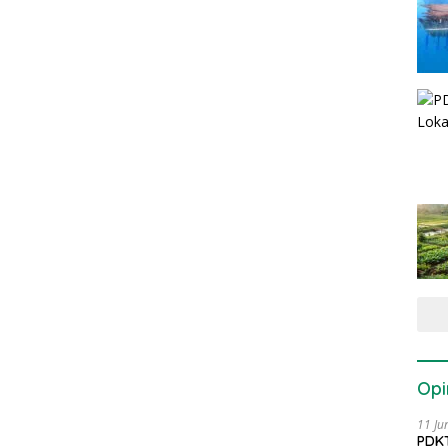
Opi
11 Ju
PDKT