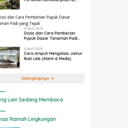
rapan IoT dalam
Ekonomi Sumber Daya Lahan:
P
Lahan Sempit
nian Modern di Indonesia
Cara Menghitung Valuasi
I
Ekologis Lahan Pertanian
a
8 April 2026
Dosis dan Cara Pemberian
Pupuk Dasar Tanaman Padi
yang Tepat
6 April 2026
Cara Ampuh Mengatasi Jamur
Ikan Lele (Alami & Medis)
Selengkapnya
ng Lain Sedang Membaca
vasi Ramah Lingkungan