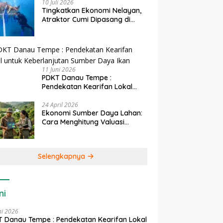
10 Juli 2026
Tingkatkan Ekonomi Nelayan,
Atraktor Cumi Dipasang di
Coral Garden Pulau Barrang
Caddi
11 Juni 2026
PDKT Danau Tempe :
Pendekatan Kearifan Lokal
untuk Keberlanjutan Sumber
Daya Ikan
24 April 2026
Ekonomi Sumber Daya Lahan:
Cara Menghitung Valuasi
Ekologis Lahan Pertanian
Selengkapnya
ni
ni 2026
 Danau Tempe : Pendekatan Kearifan Lokal