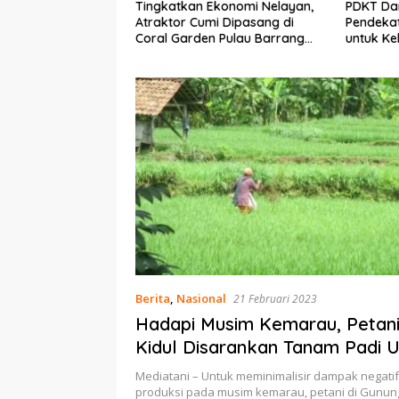
Ekonomi Nelayan,
PDKT Danau Tempe :
Cara Me
mi Dipasang di
Pendekatan Kearifan Lokal
pada Sap
n Pulau Barrang
untuk Keberlanjutan Sumber
dan Med
Daya Ikan
Berita
,
Nasional
21 Februari 2023
Hadapi Musim Kemarau, Petan
Kidul Disarankan Tanam Padi 
Pendek
Mediatani – Untuk meminimalisir dampak negatif
produksi pada musim kemarau, petani di Gunu