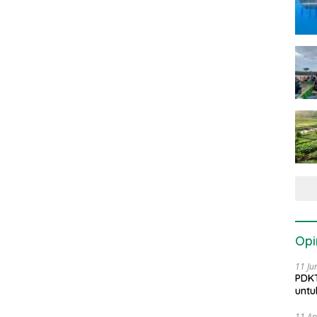
Opi
11 Ju
PDKT
untu
11 Ap