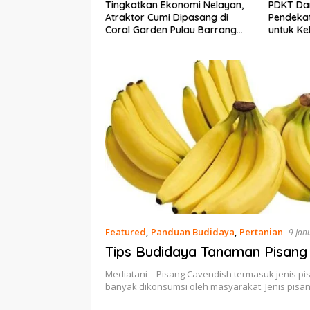
n Ekonomi Nelayan,
PDKT Danau Tempe :
Cara M
umi Dipasang di
Pendekatan Kearifan Lokal
pada S
den Pulau Barrang
untuk Keberlanjutan Sumber
dan Me
Daya Ikan
Featured
,
Panduan Budidaya
,
Pertanian
9 Jan
Tips Budidaya Tanaman Pisang
Mediatani – Pisang Cavendish termasuk jenis pi
banyak dikonsumsi oleh masyarakat. Jenis pisan