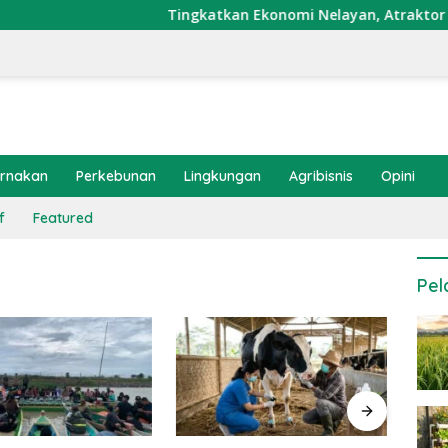
Tingkatkan Ekonomi Nelayan, Atraktor Cumi D
ernakan
Perkebunan
Lingkungan
Agribisnis
Opini
f
Featured
Pel