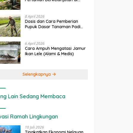
erapan IoT dalam
Ekonomi Sumber Daya Lahan:
Lahan Sempit
tanian Modern di Indonesia
Cara Menghitung Valuasi
Ekologis Lahan Pertanian
8 April 2026
Dosis dan Cara Pemberian
Pupuk Dasar Tanaman Padi
yang Tepat
6 April 2026
Cara Ampuh Mengatasi Jamur
Ikan Lele (Alami & Medis)
Selengkapnya
ng Lain Sedang Membaca
vasi Ramah Lingkungan
10 Juli 2026
Tingkatkan Ekonomi Nelayan,