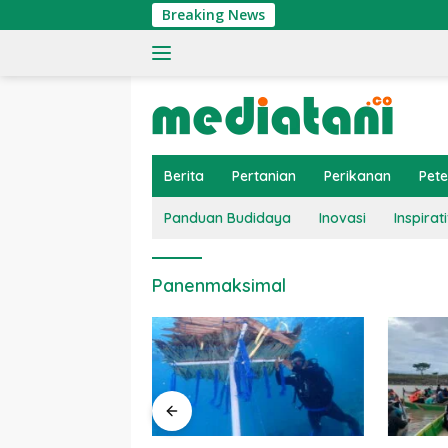
Langsung
Breaking News
ke
konten
Berita
Pertanian
Perikanan
Pet
Panduan Budidaya
Inovasi
Inspirati
Panenmaksimal