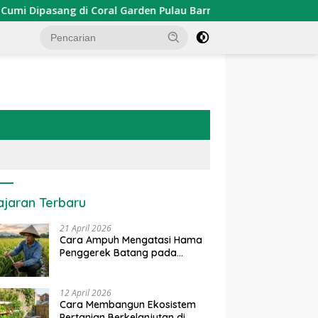
ipasang di Coral Garden Pulau Barrang Caddi
PDKT Dan
ajaran Terbaru
21 April 2026
Cara Ampuh Mengatasi Hama
Penggerek Batang pada
Tanaman Padi Secara Alami
dan Kimia
12 April 2026
Cara Membangun Ekosistem
Pertanian Berkelanjutan di